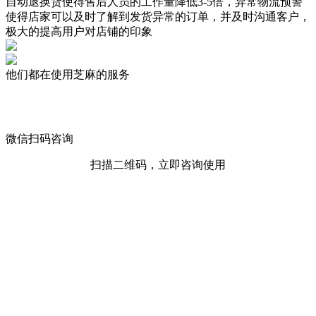
自动退换货使得售后人员的工作量降低3-5倍，异常物流预警
使得店家可以及时了解到发货异常的订单，并及时沟通客户，
极大的提高用户对店铺的印象
他们都在使用芝麻的服务
微信扫码咨询
扫描二维码，立即咨询使用
芝麻视频号助手
芝麻视频号助手
高效的视频号客服订单管理和分销裂变工具
{{item}}
提高客服接待效率
300%
打通视频号与企业微信、微信客服，客户服务更便捷高效